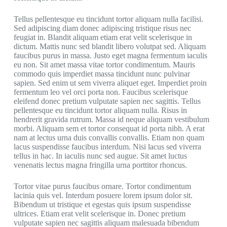
Tellus pellentesque eu tincidunt tortor aliquam nulla facilisi.
Sed adipiscing diam donec adipiscing tristique risus nec
feugiat in. Blandit aliquam etiam erat velit scelerisque in
dictum. Mattis nunc sed blandit libero volutpat sed. Aliquam
faucibus purus in massa. Justo eget magna fermentum iaculis
eu non. Sit amet massa vitae tortor condimentum. Mauris
commodo quis imperdiet massa tincidunt nunc pulvinar
sapien. Sed enim ut sem viverra aliquet eget. Imperdiet proin
fermentum leo vel orci porta non. Faucibus scelerisque
eleifend donec pretium vulputate sapien nec sagittis. Tellus
pellentesque eu tincidunt tortor aliquam nulla. Risus in
hendrerit gravida rutrum. Massa id neque aliquam vestibulum
morbi. Aliquam sem et tortor consequat id porta nibh. A erat
nam at lectus urna duis convallis convallis. Etiam non quam
lacus suspendisse faucibus interdum. Nisi lacus sed viverra
tellus in hac. In iaculis nunc sed augue. Sit amet luctus
venenatis lectus magna fringilla urna porttitor rhoncus.
Tortor vitae purus faucibus ornare. Tortor condimentum
lacinia quis vel. Interdum posuere lorem ipsum dolor sit.
Bibendum ut tristique et egestas quis ipsum suspendisse
ultrices. Etiam erat velit scelerisque in. Donec pretium
vulputate sapien nec sagittis aliquam malesuada bibendum