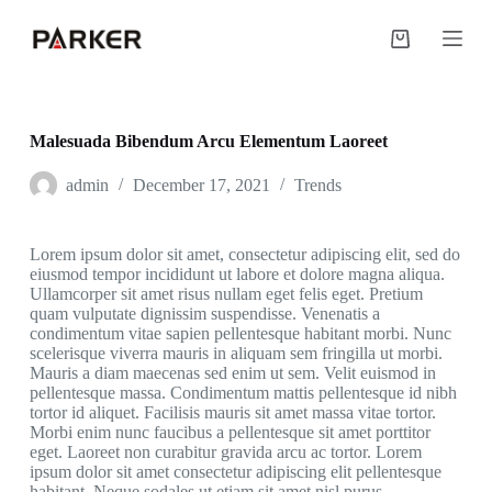
S
k
Shopping
i
cart
p
t
o
c
Malesuada Bibendum Arcu Elementum Laoreet
o
n
admin
December 17, 2021
Trends
t
e
n
Lorem ipsum dolor sit amet, consectetur adipiscing elit, sed do
t
eiusmod tempor incididunt ut labore et dolore magna aliqua.
Ullamcorper sit amet risus nullam eget felis eget. Pretium
quam vulputate dignissim suspendisse. Venenatis a
condimentum vitae sapien pellentesque habitant morbi. Nunc
scelerisque viverra mauris in aliquam sem fringilla ut morbi.
Mauris a diam maecenas sed enim ut sem. Velit euismod in
pellentesque massa. Condimentum mattis pellentesque id nibh
tortor id aliquet. Facilisis mauris sit amet massa vitae tortor.
Morbi enim nunc faucibus a pellentesque sit amet porttitor
eget. Laoreet non curabitur gravida arcu ac tortor. Lorem
ipsum dolor sit amet consectetur adipiscing elit pellentesque
habitant. Neque sodales ut etiam sit amet nisl purus.