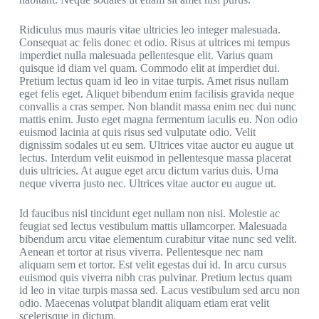
Ridiculus mus mauris vitae ultricies leo integer malesuada.
Consequat ac felis donec et odio. Risus at ultrices mi tempus
imperdiet nulla malesuada pellentesque elit. Varius quam
quisque id diam vel quam. Commodo elit at imperdiet dui.
Pretium lectus quam id leo in vitae turpis. Amet risus nullam
eget felis eget. Aliquet bibendum enim facilisis gravida neque
convallis a cras semper. Non blandit massa enim nec dui nunc
mattis enim. Justo eget magna fermentum iaculis eu. Non odio
euismod lacinia at quis risus sed vulputate odio. Velit
dignissim sodales ut eu sem. Ultrices vitae auctor eu augue ut
lectus. Interdum velit euismod in pellentesque massa placerat
duis ultricies. At augue eget arcu dictum varius duis. Urna
neque viverra justo nec. Ultrices vitae auctor eu augue ut.
Id faucibus nisl tincidunt eget nullam non nisi. Molestie ac
feugiat sed lectus vestibulum mattis ullamcorper. Malesuada
bibendum arcu vitae elementum curabitur vitae nunc sed velit.
Aenean et tortor at risus viverra. Pellentesque nec nam
aliquam sem et tortor. Est velit egestas dui id. In arcu cursus
euismod quis viverra nibh cras pulvinar. Pretium lectus quam
id leo in vitae turpis massa sed. Lacus vestibulum sed arcu non
odio. Maecenas volutpat blandit aliquam etiam erat velit
scelerisque in dictum.